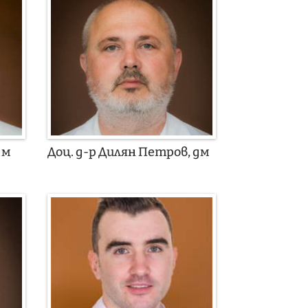
дм
Доц. д-р Дилян Петров, дм