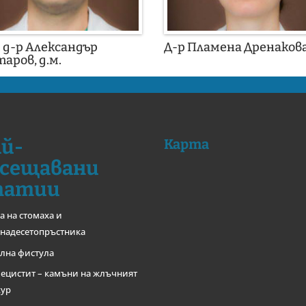
. д-р Александър
Д-р Пламена Дренаков
аров, д.м.
й-
Карта
сещавани
татии
а на стомаха и
надесетопръстника
лна фистула
ецистит – камъни на жлъчният
хур