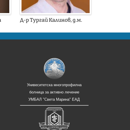
а
Д-р Тургай Калинов, д.м.
Унивеситетска многопрофилна
болница за активно лечение
УМБАЛ "Света Марина" ЕАД