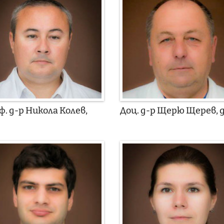
ф. д-р Никола Колев,
Доц. д-р Щерю Щерев, 
н