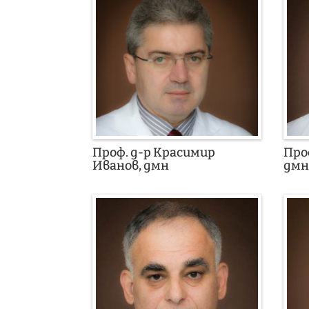
Проф. д-р Красимир
Про
Иванов, дмн
дм