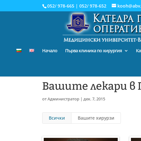
052/ 978-665
|
052/ 978-652
kooh@abv
Начало
Първа клиника по хирургия
Ка
Вашите лекари в 
от
Администратор
|
дек. 7, 2015
Всички
Вашите хирурзи