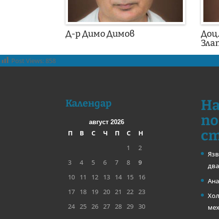
Д-р Димо Димов
Доц
Злат
Post Views:
858
На
Календар
по
август 2026
с
П
В
С
Ч
П
С
Н
1
2
Язв
3
4
5
6
7
8
9
два
10
11
12
13
14
15
16
Ана
17
18
19
20
21
22
23
Хол
24
25
26
27
28
29
30
ме