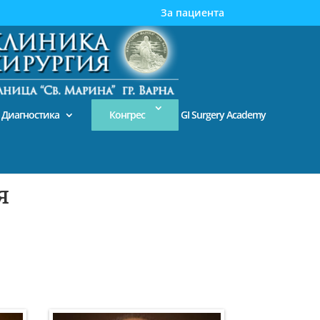
За пациента
Диагностика
Конгрес
GI Surgery Academy
я