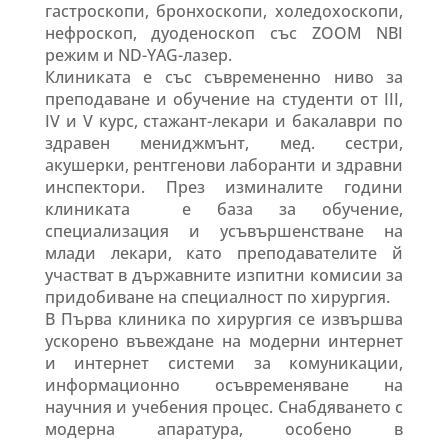
гастроскопи, бронхоскопи, холедохоскопи,
нефроскоп, дуоденоскоп със ZOOM NBI
режим и ND-YAG-лазер.
Клиниката е със съвремененно ниво за
преподаване и обучение на студенти от III,
IV и V курс, стажант-лекари и бакалаври по
здравен мениджмънт, мед. сестри,
акушерки, рентгенови лаборанти и здравни
инспектори. През изминалите години
клиниката е база за обучение,
специализация и усъвършенстване на
млади лекари, като преподавателите й
участват в държавните изпитни комисии за
придобиване на специалност по хирургия.
В Първа клиника по хирургия се извършва
ускорено въвеждане на модерни интернет
и интернет системи за комуникации,
информационно осъвременяване на
научния и учебения процес. Снабдяването с
модерна апаратура, особено в