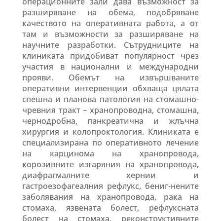
операционните зали дава възможност за
разширяване на обема, подобряване
качеството на оперативната работа, а от
там и възможности за разширяване на
научните разработки. Сътрудниците на
клиниката придобиват популярност чрез
участия в национални и международни
прояви. Обемът на извършваните
оперативни интервенции обхваща цялата
спешна и планова патология на стомашно-
чревния тракт – хранопроводна, стомашна,
чернодробна, панкреатична и жлъчна
хирургия и колопроктология. Клиниката е
специализирана по оперативното лечение
на карцинома на хранопровода,
корозивните изгаряния на хранопровода,
диафрагмалните хернии и
гастроезофагеалния рефлукс, бениг-нените
заболявания на хранопровода, рака на
стомаха, язвената болест, рефлуксната
болест на стомаха, реконструктивните