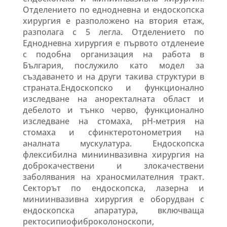
Отделението по еднодневна и ендоскопска
хирургия е разположено на втория етаж,
разполага с 5 легла. Отделението по
Еднодневна хирургия е първото отдленеие
с подобна организация на работа в
България, послужило като модел за
създаването и на други такива структури в
страната.Ендоскопско и функционално
изследване на аноректалната област и
дебелото и тънко черво, функционално
изследване на стомаха, рН-метрия на
стомаха и сфинктеротонометрия на
аналната мускулатура. Ендоскопска
флексибилна миниинвазивна хирургия на
доброкачествени и злокачествени
заболявания на храносмилателния тракт.
Секторът по ендоскопска, лазерна и
миниинвазивна хирургия е оборудван с
ендоскопска апаратура, включваща
ректосипиофиброколоноскопи,