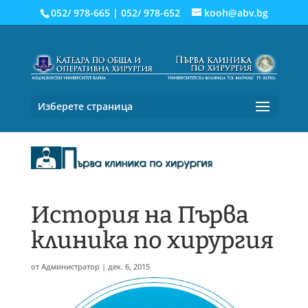
052/ 978-665
|
052/ 978-652
kooh@abv.bg
Изберете страница
История на Първа
клиника по хирургия
от
Администратор
|
дек. 6, 2015