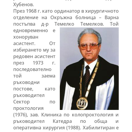
Хубенов.
През 1968 г. като ординатор в хирургичното
отделение на Окръжна болница – Варна
постъпва д-р Темелко
Темелков. Той
едновременно е
хоноруван
асистент. От
избирането му за
редовен асистент
през 1973 г.
последователно
той заема
ръководни
постове, като
ръководител
Сектор по
проктология
(1976), зав. Клиника по колопроктология и
ръководител Катедра по обща и
оперативна хирургия (1988). Хабилитиран е