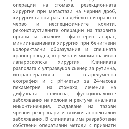
операции на стомаха, резекционната
хирургия при метастази на черния дроб,
хирургията при рака на дебелото и правото
черво и неспецифичните колити,
реконструктивните операции на тазовите
органи и аналния сфинктерен апарат,
миниинвазивната хирургия при бенигнени
колоректални образувания и спешната
хранопроводна, коремна и миниинвазивна
лапароскопска хирургия. Клиниката
разполага с ултразвуков скенер за рутинна,
интраоперативна и вътрелуменна
ехография и с рН-метьр за 24-часова
пехаметрия на стомаха, лечение на
дифузната полипоза, функционалните
заболявания на колона и ректума, аналната
инконтиненция, създаване на тазови
чревни резервоари и всички аноректални
заболявания. В клиниката има разработени
собствени оперативни методи с признати