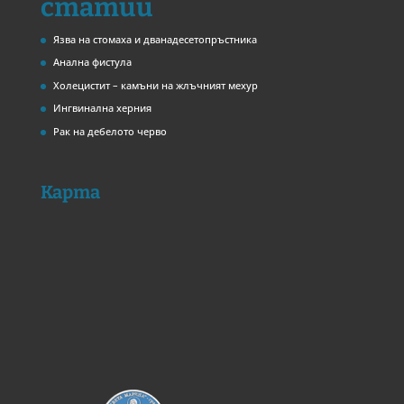
статии
Язва на стомаха и дванадесетопръстника
Анална фистула
Холецистит – камъни на жлъчният мехур
Ингвинална херния
Рак на дебелото черво
Карта