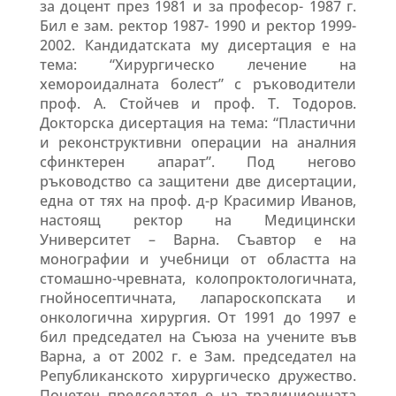
за доцент през 1981 и за професор- 1987 г.
Бил е зам. ректор 1987- 1990 и ректор 1999-
2002. Кандидатската му дисертация е на
тема: “Хирургическо лечение на
хемороидалната болест” с ръководители
проф. А. Стойчев и проф. Т. Тодоров.
Докторска дисертация на тема: “Пластични
и реконструктивни операции на аналния
сфинктерен апарат”. Под негово
ръководство са защитени две дисертации,
една от тях на проф. д-р Красимир Иванов,
настоящ ректор на Медицински
Университет – Варна. Съавтор е на
монографии и учебници от областта на
стомашно-чревната, колопроктологичната,
гнойносептичната, лапароскопската и
онкологична хирургия. От 1991 до 1997 е
бил председател на Съюза на учените във
Варна, а от 2002 г. е Зам. председател на
Републиканското хирургическо дружество.
Почетен председател е на традиционната