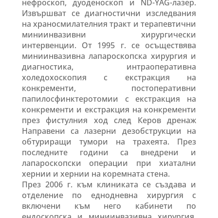
нефроскоп, дуоденоскоп и ND-YAG-лазер.
Извършват се диагностични изследвания
на храносмилателния тракт и терапевтични
миниинвазивни хирургически
интервенции. От 1995 г. се осъществява
миниинвазивна лапароскопска хирургия и
диагностика, интраоперативна
холедохоскопия с екстракция на
конкременти, постоперативни
папилосфинктеротомии с екстракция на
конкременти и екстракция на конкременти
през фистулния ход след Керов дренаж
Направени са лазерни дезобструкции на
обтуриращи тумори на трахеята. През
последните години са внедрени и
лапароскопски операции при хиатални
хернии и хернии на коремната стена.
През 2006 г. към клиниката се създава и
отделение по еднодневна хирургия с
включени към него кабинети по
ендоскопска и миниинвазивна хирургия.