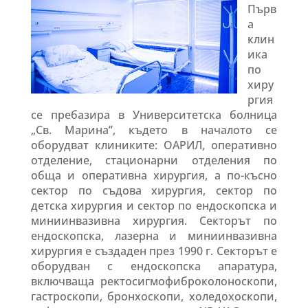
Първ
а
клин
ика
по
хиру
ргия
се пребазира в Университетска болница
„Св. Марина”, където в началото се
оборудват клиниките: ОАРИЛ, оперативно
отделение, стационарни отделения по
обща и оперативна хирургия, а по-късно
сектор по съдова хирургия, сектор по
детска хирургия и сектор по ендоскопска и
миниинвазивна хирургия. Секторът по
ендоскопска, лазерна и миниинвазивна
хирургия е създаден през 1990 г. Секторът е
оборудван с ендоскопска апаратура,
включваща ректосигмофиброколоноскопи,
гастроскопи, бронхоскопи, холедохоскопи,