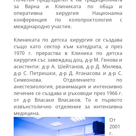
за Варна и Клиниката по обща и
оперативна хирургия Национална
конференция по колопроктология с
международно участие.
Клиниката по детска хирургия се създава
също като сектор към катедрата, а през
1970 г. прераства в Клиника по детска
хирургия със завеждащ доц. д-р М. Генова и
асистенти: д-р А. Шейтанов, д-р Д. Милева,
д-р С. Петришки, д-р Д. Атанасова и д-р С.
Симеонова. Отделението по
анестезиология, реанимация и интензивно
лечение се създава и ръководи през 1966 г.
от д-р Власаки Власаков. То е първото
извънстолично отделение за интензивна
медицина.
От
2001
г.