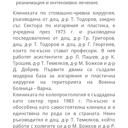
реанимация и интензивно лечение.
Клиниката по стомашно-чревна хирургия,
ръководена от доц. д-р Т. Тодоров, заедно
със Сектора по изгаряния и пластика, е
учредена през 1973 г. и ръководена
последователно от доц. д-р Гр. Григоров,
доц. д-р Т. Тодоров и доц. д-р Г. Георгиев,
които по-късно стават професори. В нея
работят асистентите: д-р Л. Пашев, д-р К.
Трошев, д-р Т. Темелков, д-р М. Божков и д-р
Д. Добрев. Първите двама са създали
модерна база за изгаряния и пластична
хирургия на територията на Военна
болница – Варна.
Клиниката по колопроктология е създадена
като сектор през 1983 г. По-късно е
обособена като самостоятелна клиника и е
единствена по рода си в страната. Неин
ръководител е доц. д-р Т. Темелков, който
работи с колегите си д-р М. Божков и д-р Р.