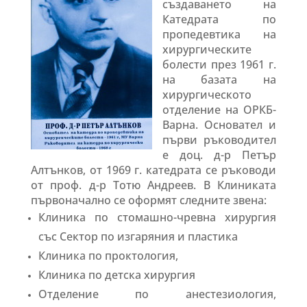
създаването на
Катедрата по
пропедевтика на
хирургическите
болести през 1961 г.
на базата на
хирургическото
отделение на ОРКБ-
Варна. Основател и
първи ръководител
е доц. д-р Петър
Алтънков, от 1969 г. катедрата се ръководи
от проф. д-р Тотю Андреев. В Клиниката
първоначално се оформят следните звена:
Клиника по стомашно-чревна хирургия
със Сектор по изгаряния и пластика
Клиника по проктология,
Клиника по детска хирургия
Отделение по анестезиология,