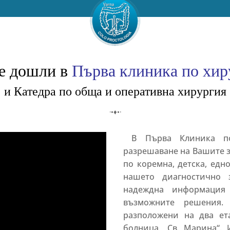
е дошли в
Първа клиника по хир
и Катедра по обща и оперативна хирургия
·•♦•·
В Първа Клиника по 
разрешаване на Вашите 
по коремна, детска, едн
нашето диагностично
надеждна информация
възможните решения. 
разположени на два ет
болница „Св. Марина“.