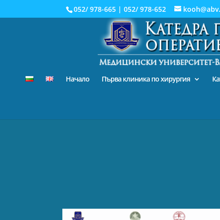
052/ 978-665
|
052/ 978-652
kooh@abv
Начало
Първа клиника по хирургия
Ка