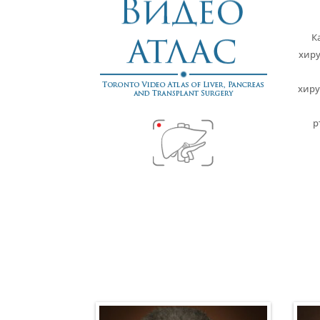
К
хиру
хиру
р