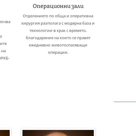
Операционни зали
Отделението по обща и оперативна
почва
хирургия разполага с модерна база и
технологии в крак с времето,
по
благодарение на които се правят
ките
ежедневно животоспасяващи
 на
операции.
ОРКБ-