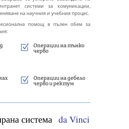
нтранет системи за комуникации,
няване на научния и учебния процес.
фесионална помощ в пълен обем за
ния:
од
Операции на тънко
Z
черво
мах
Операции на дебело
Z
черво и ректум
ирана система
da Vinci