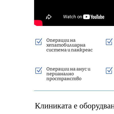
Операции на
Z
Z
хепатобилиарна
система и панкреас
Операции на анус и
Z
Z
перианално
пространство
Клиниката е оборудван