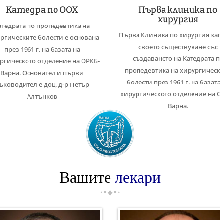
Катедра по ООХ
Първа клиника по
хирургия
атедрата по пропедевтика на
Първа Клиника по хирургия за
ргическите болести е основана
своето съществуване със
през 1961 г. на базата на
създаването на Катедрата 
ргическото отделение на ОРКБ-
пропедевтика на хирургичес
Варна. Основател и първи
болести през 1961 г. на базата
ъководител е доц. д-р Петър
хирургическото отделение на 
Алтънков
Варна.
Вашите
лекари
·•♦•·