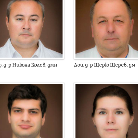
. д-р Никола Колев, дмн
Доц. д-р Щерю Щерев, дм