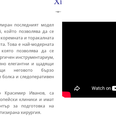
Xi
·•♦•·
алиран последният модел
i, който позволява да се
 коремната и торакалната
та. Това е най-модерната
 която позволява да се
ургичен инструментариум,
лно елегантни и щадящи
ащи неговото бързо
и болка и следоперативен
р Красимир Иванов, са
опейски клиники и имат
нтър за подготовка на
тизирана хирургия.