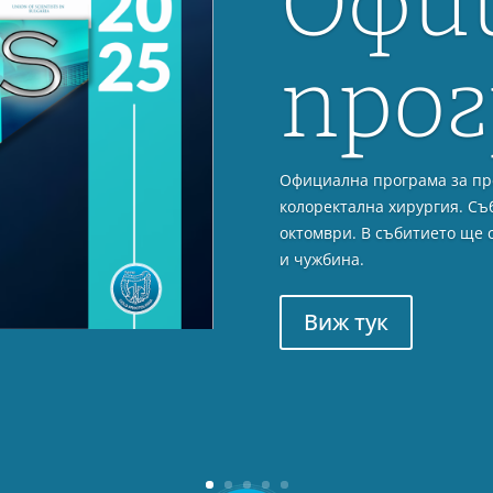
Роботиз
система 
Първата робот-асистиран
столица бе извършена от 
Виж повече тук...