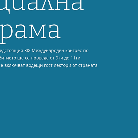
ирана
da Vinci Xi
а хирургична интервенция в морската
проф. д-р Красимир Иванов.