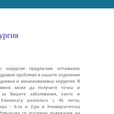
ургия
хирургия предлагаме оптимално
здравни проблеми в нашите отделения
одневна и миниинвазивна хирургия. В
 звено може да получите точна и
 за Вашите заболявания, както и
Клиниката разполага с 45 легла,
ажа – 6-ти и 2-ри в Университетска
 Извършва се ускорено въвеждане на