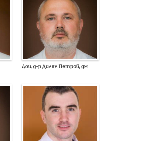
Доц. д-р Дилян Петров, дм