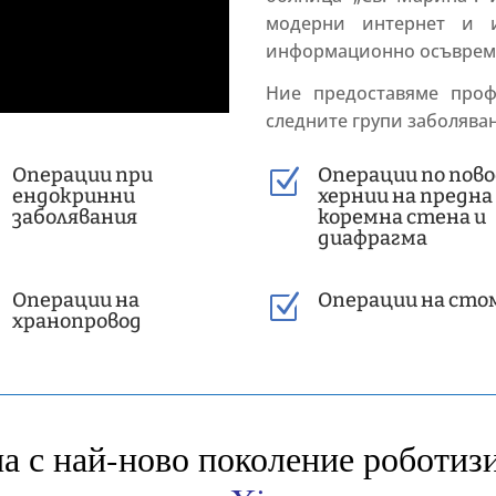
модерни интернет и и
информационно осъвреме
Ние предоставяме про
следните групи заболява
Операции при
Операции по пов
Z
ендокринни
хернии на предна
заболявания
коремна стена и
диафрагма
Операции на
Операции на сто
Z
хранопровод
а с най-ново поколение роботиз