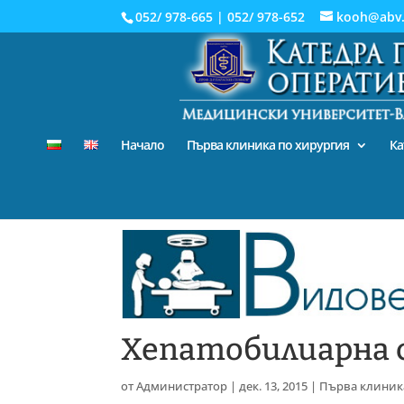
052/ 978-665
|
052/ 978-652
kooh@abv
Начало
Първа клиника по хирургия
Ка
Хепатобилиарна 
от
Администратор
|
дек. 13, 2015
|
Първа клиник