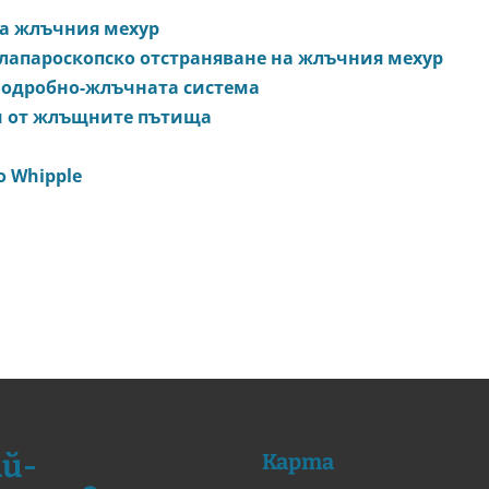
на жлъчния мехур
 лапароскопско отстраняване на жлъчния мехур
нодробно-жлъчната система
и от жлъщните пътища
о Whipple
й-
Карта