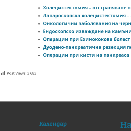
Холецистектомия – отстраняване 
Лапароскопска холецистектомия –
Oнкологични заболявания на чер
Ендоскопско изваждане на камън
Операции при Ехинококова болест
Дуодено-панкреатична резекция п
Операции при кисти на панкреаса
Post Views:
3 683
На
Календар