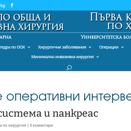
.bg
тедра по ООХ
Хирургични заболявания
Операции
Минимално инвазивна хирургия
система и панкреас
а по хирургия
|
0 коментари