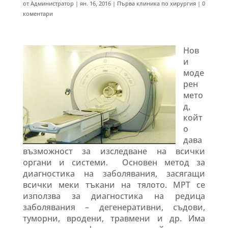
от
Администратор
|
ян. 16, 2016
|
Първа клиника по хирургия
|
0
коментари
Нов
и
моде
рен
мето
д,
койт
о
дава
възможност за изследване на всички
органи и системи. Основен метод за
диагностика на заболявания, засягащи
всички меки тъкани на тялото. МРТ се
използва за диагностика на редица
заболявания – дегенеративни, съдови,
туморни, вродени, травмени и др. Има