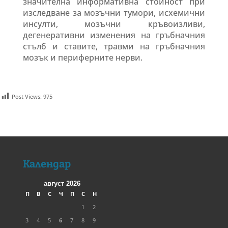
значителна информативна стойност при
изследване за мозъчни тумори, исхемични
инсулти, мозъчни кръвоизливи,
дегенеративни изменения на гръбначния
стълб и ставите, травми на гръбначния
мозък и периферните нерви.
Post Views:
975
Календар
август 2026
П
В
С
Ч
П
С
Н
1
2
3
4
5
6
7
8
9