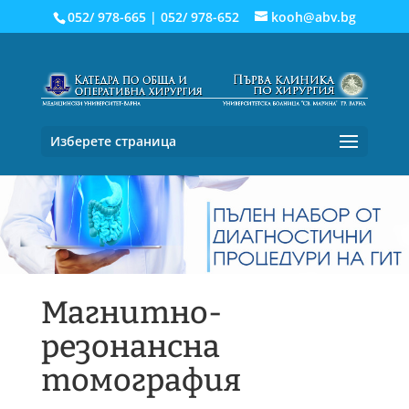
052/ 978-665
|
052/ 978-652
kooh@abv.bg
Изберете страница
Магнитно-
резoнансна
томография