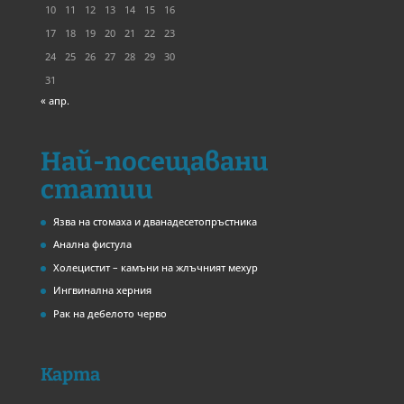
10
11
12
13
14
15
16
17
18
19
20
21
22
23
24
25
26
27
28
29
30
31
« апр.
Най-посещавани
статии
Язва на стомаха и дванадесетопръстника
Анална фистула
Холецистит – камъни на жлъчният мехур
Ингвинална херния
Рак на дебелото черво
Карта