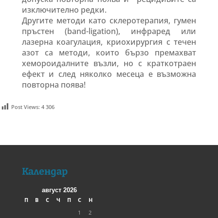
изключително редки.
Другите методи като склеротерапия, гумен
пръстен (band-ligation), инфраред или
лазерна коагулация, криохирургия с течен
азот са методи, които бързо премахват
хемороидалните възли, но с краткотраен
ефект и след няколко месеца е възможна
повторна поява!
Post Views:
4 306
Календар
август 2026
П
В
С
Ч
П
С
Н
1
2