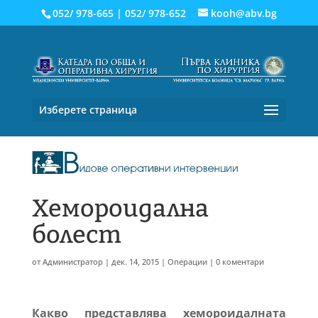
052/ 978-665
|
052/ 978-652
kooh@abv.bg
Изберете страница
Хемороидална
болест
от
Администратор
|
дек. 14, 2015
|
Операции
|
0 коментари
Какво представлява хемороидалната