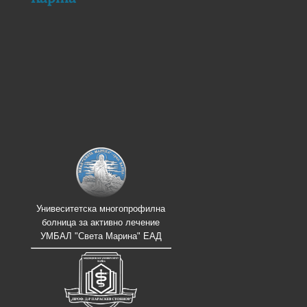
Унивеситетска многопрофилна
болница за активно лечение
УМБАЛ "Света Марина" ЕАД