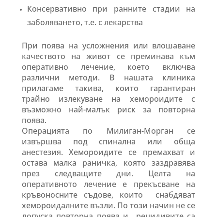
Консервативно при ранните стадии на
заболяването, т.е. с лекарства
При поява на усложнения или влошаване
качеството на живот се преминава към
оперативно лечение, което включва
различни методи. В нашата клиника
прилагаме такива, които гарантиран
трайно излекуване на хемороидите с
възможно най-малък риск за повторна
поява.
Операцията по Милиган-Морган се
извършва под спинална или обща
анестезия. Хемороидите се премахват и
остава малка раничка, която заздравява
през следващите дни. Целта на
оперативното лечение е прекъсване на
кръвоносните съдове, които снабдяват
хемороидалните възли. По този начин не се
допуска повторна поява и рецидивите са