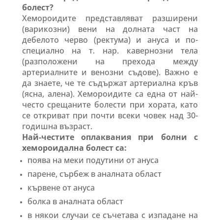
болест?
Хемороидите представляват разширени
(варикозни) вени на долната част на
дебелото черво (ректума) и ануса и по-
специално на т. нар. кавернозни тела
(разположени на прехода между
артериалните и венозни съдове). Важно е
да знаете, че те съдържат артериална кръв
(ясна, алена). Хемороидите са една от най-
често срещаните болести при хората, като
се откриват при почти всеки човек над 30-
годишна възраст.
Най-честите оплаквания при болни с
хемороидална болест са:
поява на меки подутини от ануса
парене, сърбеж в аналната област
кървене от ануса
болка в аналната област
в някои случаи се съчетава с изпадане на