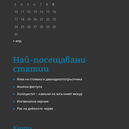
3
4
5
6
7
8
9
10
11
12
13
14
15
16
17
18
19
20
21
22
23
24
25
26
27
28
29
30
31
« апр.
Най-посещавани
статии
Язва на стомаха и дванадесетопръстника
Анална фистула
Холецистит – камъни на жлъчният мехур
Ингвинална херния
Рак на дебелото черво
Карта