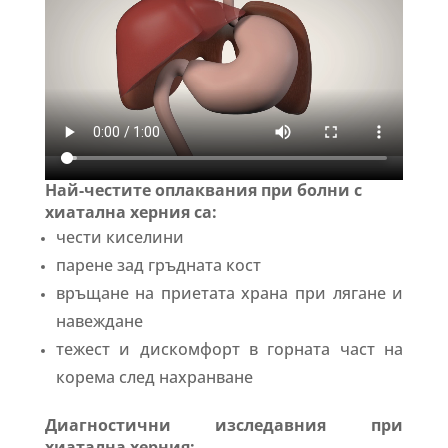
Най-честите оплаквания при болни с
хиатална херния са:
чести киселини
парене зад гръдната кост
връщане на приетата храна при лягане и
навеждане
тежест и дискомфорт в горната част на
корема след нахранване
Диагностични изследавния при
хиатална херния: