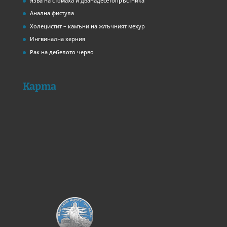
Язва на стомаха и дванадесетопръстника
Анална фистула
Холецистит – камъни на жлъчният мехур
Ингвинална херния
Рак на дебелото черво
Карта