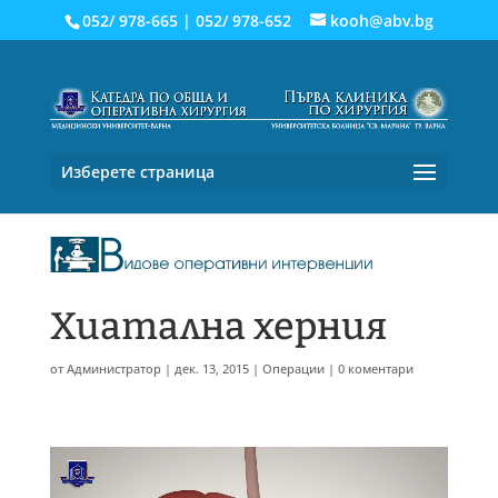
052/ 978-665
|
052/ 978-652
kooh@abv.bg
Изберете страница
Хиатална херния
от
Администратор
|
дек. 13, 2015
|
Операции
|
0 коментари