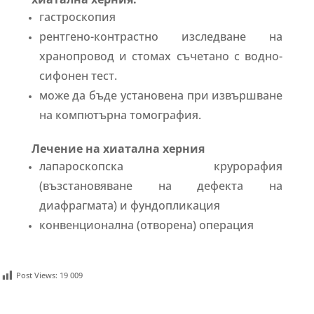
гастроскопия
рентгено-контрастно изследване на
хранопровод и стомах съчетано с водно-
сифонен тест.
може да бъде установена при извършване
на компютърна томография.
Лечение на хиатална херния
лапароскопска крурорафия
(възстановяване на дефекта на
диафрагмата) и фундопликация
конвенционална (отворена) операция
Post Views:
19 009