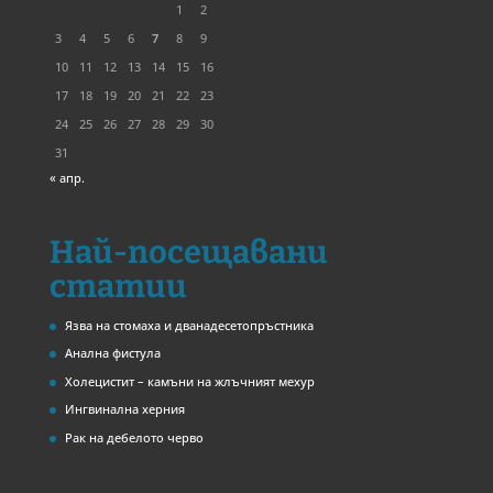
1
2
3
4
5
6
7
8
9
10
11
12
13
14
15
16
17
18
19
20
21
22
23
24
25
26
27
28
29
30
31
« апр.
Най-посещавани
статии
Язва на стомаха и дванадесетопръстника
Анална фистула
Холецистит – камъни на жлъчният мехур
Ингвинална херния
Рак на дебелото черво