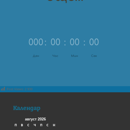
000
:
00
:
00
:
00
Ден
Час
Мин
Сек
Post Views:
2 930
Календар
август 2026
П
В
С
Ч
П
С
Н