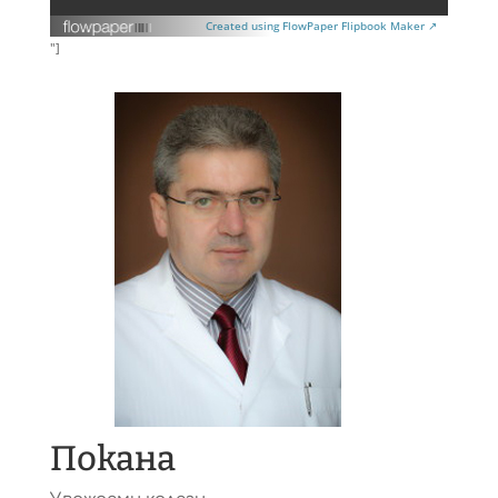
Created using FlowPaper Flipbook Maker ↗
"]
Покана