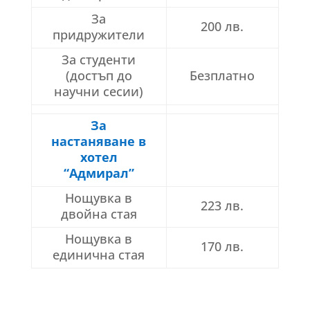
За
200 лв.
придружители
За студенти
(достъп до
Безплатно
научни сесии)
За
настаняване в
хотел
“Адмирал”
Нощувка в
223 лв.
двойна стая
Нощувка в
170 лв.
единична стая