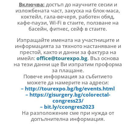
Включва:
достъп до научните сесии и
изложбената част, закуска на блок-маса,
коктейл, гала-вечеря, работен обяд,
кафе-паузи, Wi-Fi в стаите, ползване на
басейн, фитнес, сейф в стаите.
Изпращайте имената на участниците и
информацията за тяхното настаняване и
престой, както и данни за фактура на
имейл:
office@tourexpo.bg
. Въз основа
на тези данни ще Ви изпратим проформа
за плащане.
Повече информация за събитието
можете да намерите на адреси:
– http://tourexpo.bg/bg/events.html
– https://gisurgery.bg/colorectal-
congress23/
– bit.ly/ccongres2023
На разположение сме при нужда от
допълнителна информация.