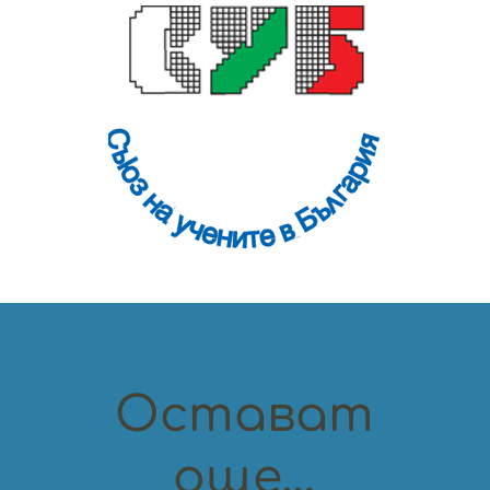
Остават
още…