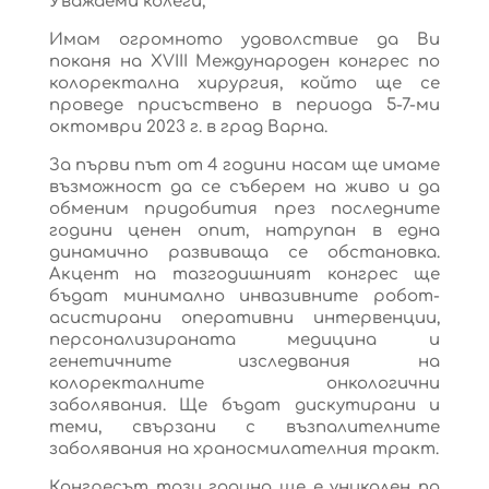
Уважаеми колеги,
Имам огромното удоволствие да Ви
поканя на XVIII Международен конгрес по
колоректална хирургия, който ще се
проведе присъствено в периода 5-7-ми
октомври 2023 г. в град Варна.
За първи път от 4 години насам ще имаме
възможност да се съберем на живо и да
обменим придобития през последните
години ценен опит, натрупан в една
динамично развиваща се обстановка.
Акцент на тазгодишният конгрес ще
бъдат минимално инвазивните робот-
асистирани оперативни интервенции,
персонализираната медицина и
генетичните изследвания на
колоректалните онкологични
заболявания. Ще бъдат дискутирани и
теми, свързани с възпалителните
заболявания на храносмилателния тракт.
Конгресът тази година ще е уникален по