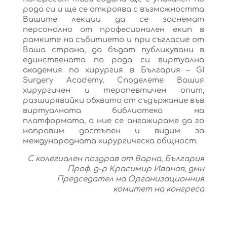
рода си и ще се откроява с възможността
Вашите лекции да се заснемат
персонално от професионален екип в
рамките на събитието и при съгласие от
Ваша страна, да бъдат публикувани в
единствената по рода си виртуална
академия по хирургия в България – GI
Surgery Academy. Споделете Вашия
хирургичен и терапевтичен опит,
разширявайки обхвата от съдържание във
виртуалната библиотека на
платформата, а ние се ангажираме да го
направим достъпен и видим за
международната хирургическа общност.
С колегиален поздрав от Варна, България
Проф. д-р Красимир Иванов, дмн
Председател на Организационния
комитет на конгреса