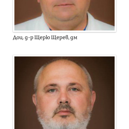
Доц. д-р Щерю Щерев, дм