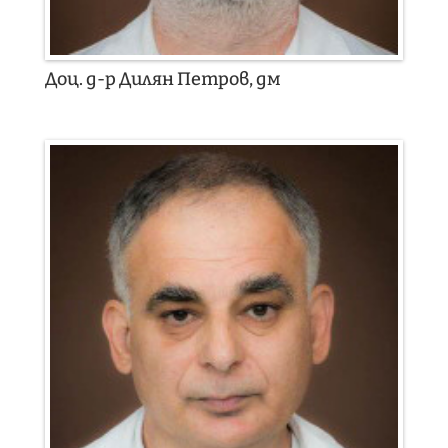
Доц. д-р Дилян Петров, дм