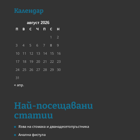
Календар
август 2026
П
В
С
Ч
П
С
Н
1
2
3
4
5
6
7
8
9
10
11
12
13
14
15
16
17
18
19
20
21
22
23
24
25
26
27
28
29
30
31
« апр.
Най-посещавани
статии
Язва на стомаха и дванадесетопръстника
Анална фистула