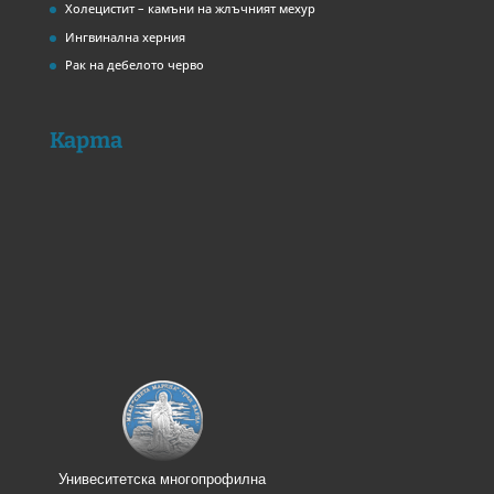
Холецистит – камъни на жлъчният мехур
Ингвинална херния
Рак на дебелото черво
Карта
Унивеситетска многопрофилна