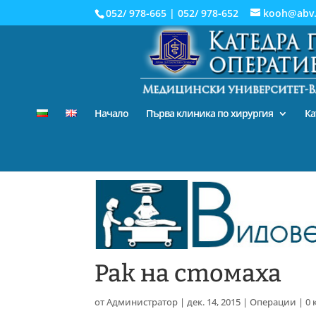
052/ 978-665
|
052/ 978-652
kooh@abv
Начало
Първа клиника по хирургия
Ка
Рак на стомаха
от
Администратор
|
дек. 14, 2015
|
Операции
|
0 