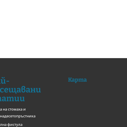
й-
Карта
сещавани
татии
а на стомаха и
надесетопръстника
лна фистула