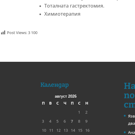
Тоталната гастректомия.
Химиотерапия
Post Views:
3 100
На
Календар
по
август 2026
с
П
В
С
Ч
П
С
Н
1
2
Язв
3
4
5
6
7
8
9
два
10
11
12
13
14
15
16
Ана