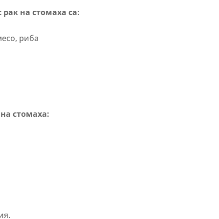
 рак на стомаха са:
месо, риба
на стомаха:
ия.