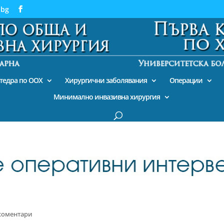
.bg
тедра по ООХ
Хирургични заболявания
Операции
Минимално инвазивна хирургия
коментари