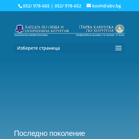
052/ 978-665
|
052/ 978-652
kooh@abv.bg
Изберете страница
Последно поколение