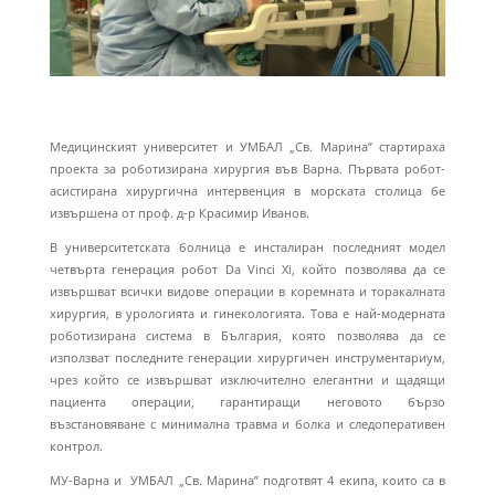
Медицинският университет и УМБАЛ „Св. Марина” стартираха
проекта за роботизирана хирургия във Варна. Първата робот-
асистирана хирургична интервенция в морската столица бе
извършена от проф. д-р Красимир Иванов.
В университетската болница е инсталиран последният модел
четвърта генерация робот Da Vinci Xi, който позволява да се
извършват всички видове операции в коремната и торакалната
хирургия, в урологията и гинекологията. Това е най-модерната
роботизирана система в България, която позволява да се
използват последните генерации хирургичен инструментариум,
чрез който се извършват изключително елегантни и щадящи
пациента операции, гарантиращи неговото бързо
възстановяване с минимална травма и болка и следоперативен
контрол.
МУ-Варна и УМБАЛ „Св. Марина” подготвят 4 екипа, които са в