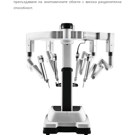
пресъздаване на анатомичните обекти с висока разделителна
способност.