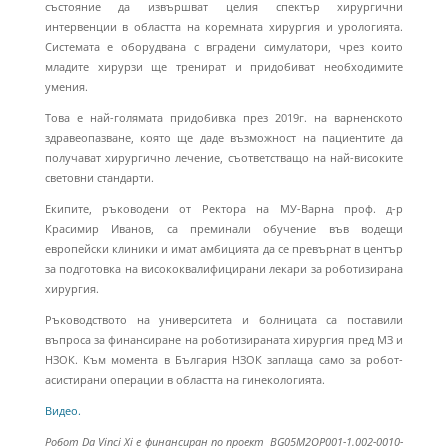
състояние да извършват целия спектър хирургични
интервенции в областта на коремната хирургия и урологията.
Системата е оборудвана с вградени симулатори, чрез които
младите хирурзи ще тренират и придобиват необходимите
умения.
Това е най-голямата придобивка през 2019г. на варненското
здравеопазване, която ще даде възможност на пациентите да
получават хирургично лечение, съответстващо на най-високите
световни стандарти.
Екипите, ръководени от Ректора на МУ-Варна проф. д-р
Красимир Иванов, са преминали обучение във водещи
европейски клиники и имат амбицията да се превърнат в център
за подготовка на висококвалифицирани лекари за роботизирана
хирургия.
Ръководството на университета и болницата са поставили
въпроса за финансиране на роботизираната хирургия пред МЗ и
НЗОК. Към момента в България НЗОК заплаща само за робот-
асистирани операции в областта на гинекологията.
Видео.
Р
обот Da Vinci Xi
е финансиран по
проект BG05M2OP001-1.002-0010-