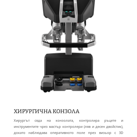
ХИРУРГИЧНА КОНЗОЛА
Хирургът сяда на конзолата, контролира ръцете и
инструментите чрез мастър контролери (ляв и десен двойстик),
докато наблюдава оперативното поле през визьор с 3D