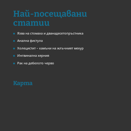
Най-посещавани
статии
Язва на стомаха и дванадесетопръстника
Анална фистула
Холецистит – камъни на жлъчният мехур
Ингвинална херния
Рак на дебелото черво
Карта