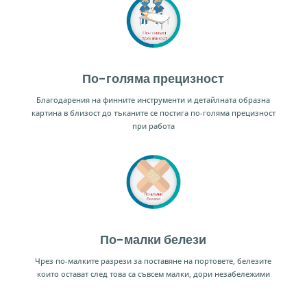
По-голяма прецизност
Благодарения на финните инструменти и детайлната образна
картина в близост до тъканите се постига по-голяма прецизност
при работа
По-малки белези
Чрез по-малките разрези за поставяне на портовете, белезите
които остават след това са съвсем малки, дори незабележими