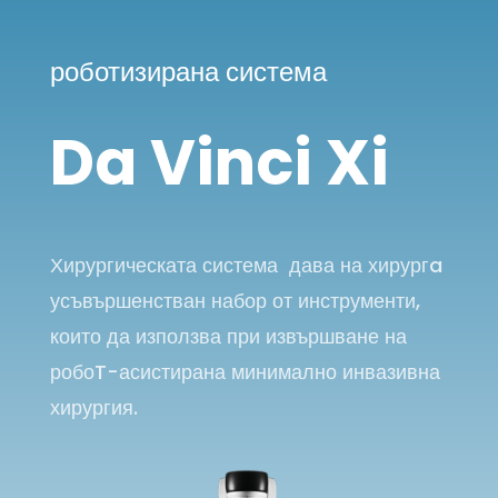
роботизирана система
Da Vinci Xi
Хирургическата система дава на хирургa
усъвършенстван набор от инструменти,
които да използва при извършване на
робоT-асистирана минимално инвазивна
хирургия.