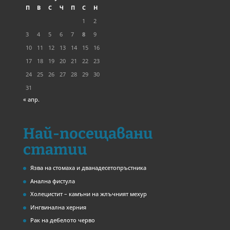
П
В
С
Ч
П
С
Н
1
2
3
4
5
6
7
8
9
10
11
12
13
14
15
16
17
18
19
20
21
22
23
24
25
26
27
28
29
30
31
« апр.
Най-посещавани
статии
Язва на стомаха и дванадесетопръстника
Анална фистула
Холецистит – камъни на жлъчният мехур
Ингвинална херния
Рак на дебелото черво