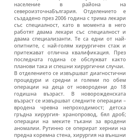
население в района на
североизточнаБългария. Отделението е
създадено през 2006 година с трима лекари
със специалност, като в момента в него
работят двама лекари със специалност и
двама специализанти. Те са едни от най-
опитните, с най-голям хирургичен стаж и
притежават отлична квалификация. През
последната година се обслужват както
планови така и спешни хирургични случаи.
В отделението се извършват диагностични
процедури и средни и големи по обем
операции на деца от новородени до 18
годишна възраст. В новорожденската
възраст се извършват следните операции –
вродена чревна непроходимост; детска
гръдна хирургия- хранопровод, бял дроб;
операции на меките тъкани за вродени
аномалии. Рутинно се оперират хернии на
предна коремна стена, хирургия на външни