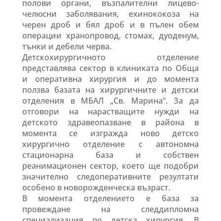
полови органи, възпалителни лицево-
челюсни заболявания, ехинококоза на
черен дроб и бял дроб и в пълен обем
операции хранопровод, стомах, дуоденум,
тънки и дебели черва.
Детскохирургичното отделение
представлява сектор в клиниката по Обща
и оперативна хирургия и до
момента
ползва базата на хирургичните и детски
отделения в МБАЛ „Св. Марина”. За да
отговори на нарастващите нужди на
детското здравеопазване в района в
момента се изгражда ново детско
хирургично отделение с автономна
стационарна база и собствен
реанимационен сектор, което ще подобри
значително следоперативните резултати
особено в новорожденческа възраст.
В момента отделението е база за
провеждане на следдипломна
специализация по детска хирургия. В