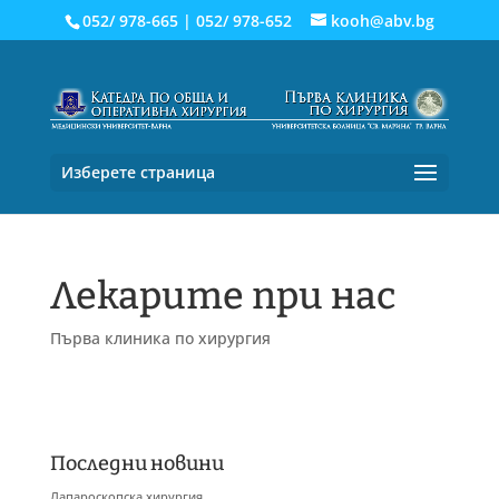
052/ 978-665
|
052/ 978-652
kooh@abv.bg
Изберете страница
Лекарите при нас
Първа клиника по хирургия
Последни новини
Лапароскопска хирургия