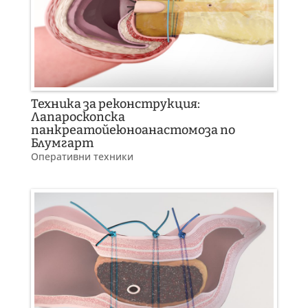
Техника за реконструкция:
Лапароскопска
панкреатойеюноанастомоза по
Блумгарт
Оперативни техники