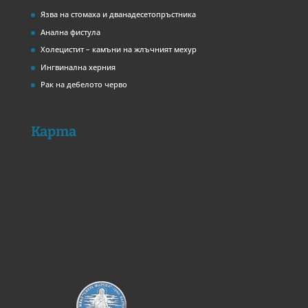
Язва на стомаха и дванадесетопръстника
Анална фистула
Холецистит – камъни на жлъчният мехур
Ингвинална херния
Рак на дебелото черво
Карта