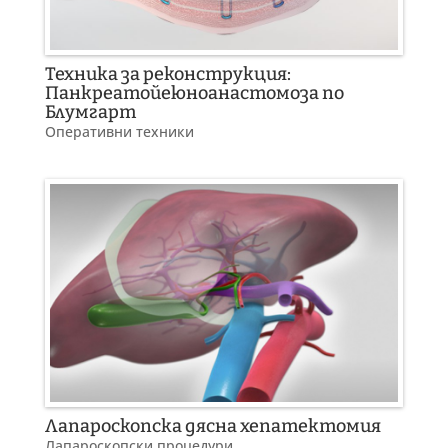
Техника за реконструкция:
Панкреатойеюноанастомоза по
Блумгарт
Оперативни техники
Лапароскопска дясна хепатектомия
Лапароскопски процедури