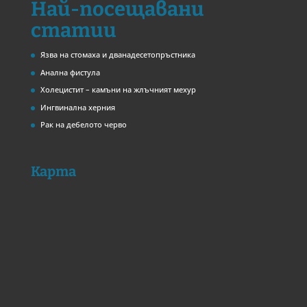
Най-посещавани
статии
Язва на стомаха и дванадесетопръстника
Анална фистула
Холецистит – камъни на жлъчният мехур
Ингвинална херния
Рак на дебелото черво
Карта