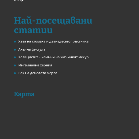
Най-посещавани
статии
Язва на стомаха и дванадесетопръстника
Анална фистула
Холецистит – камъни на жлъчният мехур
Ингвинална херния
Рак на дебелото черво
Карта