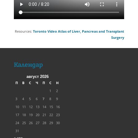
Resources:
Toronto Video Atlas of Liver, Pancreas and Transplant
Surgery
Календар
август 2026
П
В
С
Ч
П
С
Н
1
2
3
4
5
6
7
8
9
10
11
12
13
14
15
16
17
18
19
20
21
22
23
24
25
26
27
28
29
30
31
« апр.