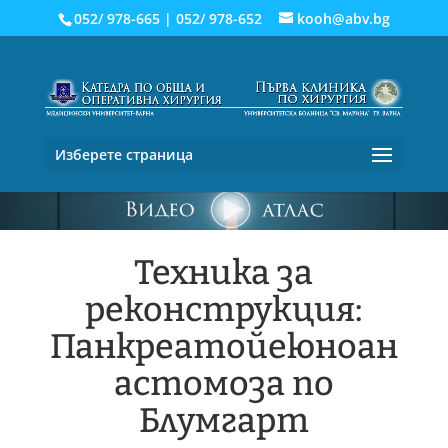
052/ 978-665
|
052/ 978-652
kooh@abv.bg
Изберете страница
Техника за
реконструкция:
Панкреатойеюноан
астомоза по
Блумгарт