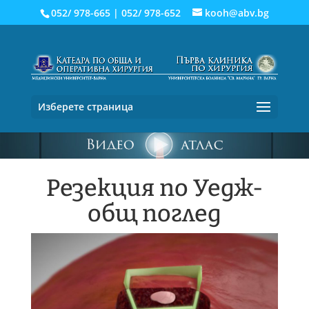
052/ 978-665
|
052/ 978-652
kooh@abv.bg
Изберете страница
Резекция по Уедж-
общ поглед