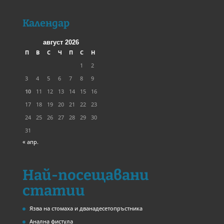
Календар
август 2026
П
В
С
Ч
П
С
Н
1
2
3
4
5
6
7
8
9
10
11
12
13
14
15
16
17
18
19
20
21
22
23
24
25
26
27
28
29
30
31
« апр.
Най-посещавани
статии
Язва на стомаха и дванадесетопръстника
Анална фистула