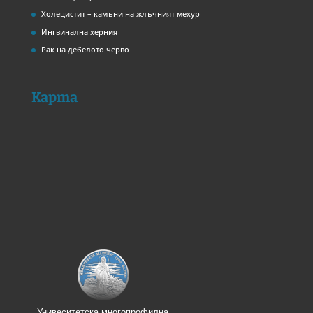
Холецистит – камъни на жлъчният мехур
Ингвинална херния
Рак на дебелото черво
Карта
Унивеситетска многопрофилна