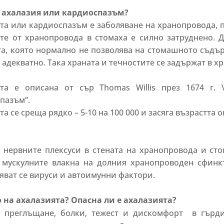
е ахалазия или кардиоспазъм?
та или кардиоспaзъм е заболяване на хранопровода, 
те от хранопровода в стомаха е силно затруднено.
а, която нормално не позволява на стомашното съдъ
 адекватно. Така храната и течностите се задържат в х
ята е описана от сър Thomas Willis през 1674 г. 
пазъм”.
а се среща рядко – 5-10 на 100 000 и засяга възрастта 
 нервните плексуси в стената на хранопровода и сто
о мускулните влакна на долния хранопроводен сфинк
няват се вируси и автоимунни фактори.
 на ахалазията? Опасна ли е ахалазията?
 преглъщане, болки, тежест и дискомфорт в гърди