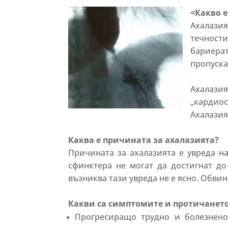
<
Какво 
Ахалазия
течности
бариерат
пропуска
Ахалази
„кардиос
Ахалазият
Каква е причината за ахалазията?
Причината за ахалазията е увреда на
сфинктера не могат да достигнат д
възниква тази увреда не е ясно. Обви
Какви са симптомите и протичането
Прогресиращо трудно и болезнено