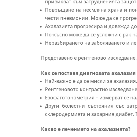
привикват към затрудненията защото
Повръщане на несмляна храна и пон
чести пневмонии. Може да се прогре
Ахалазията прогресира и довежда до 
По-късно може да се усложни с рак н
Неразбирането на заболяването и лек
Представено е рентгеново изследване,
Как се поставя диагнозата ахалази
Най-важно е да се мисли за ахалазия
Рентгеновото контрастно изследване
Езофаготонометрия – измерват се на
Други болестни състояния със зат
склеродермията и захарния диабет. 
Какво е лечението на ахалазията?