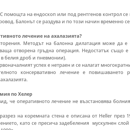
. С помощта на ендоскоп или под рентгенов контрол се
ровод. Балонът се раздува и по този начин временно с
ативното лечение на ахалазията?
овторения. Методът на балонна дилатация може да е
ваща отворена гръдна операция. Недостатък също е 
 в белия дроб и пневмонии).
воначалният успех е нетраен и се налагат многократн
елното консервативно лечение е повишаването р
ахалазията.
мия по Хелер
ид, че оперативното лечение не възстановява болния
зрез на коремната стена е описана от Heller през 19
нието, като се пресича задебеления мускулнен слой н