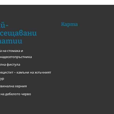
й-
Карта
сещавани
татии
а на стомаха и
надесетопръстника
лна фистула
ецистит – камъни на жлъчният
хур
винална херния
 на дебелото черво