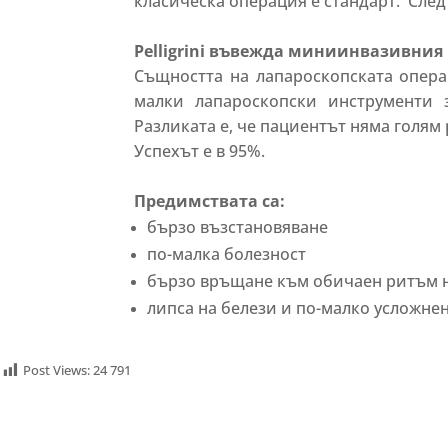
класическа операция е стандарт. След 
Pelligrini въвежда миниинвазивния
Същността на лапароскопската опера
малки лапароскопски инструменти 
Разликата е, че пациентът няма голям 
Успехът е в 95%.
Предимствата са:
бързо възстановяване
по-малка болезност
бързо връщане към обичаен ритъм 
липса на белези и по-малко усложне
Post Views:
24 791