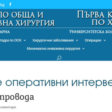
.bg
тедра по ООХ
Хирургични заболявания
Операции
Минимално инвазивна хирургия
опровода
коментари