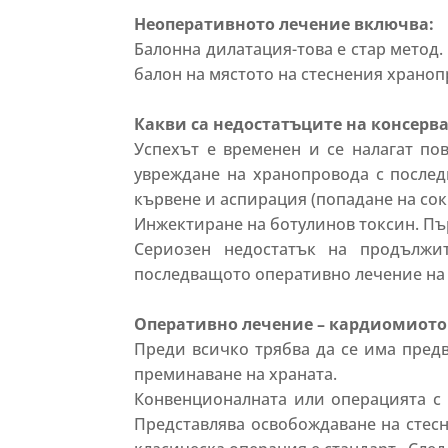
Неоперативното лечение включва:
Балонна дилатация-това е стар метод
балон на мястото на стеснения храноп
Какви са недостатъците на консерв
Успехът е временен и се налагат п
увреждане на хранопровода с послед
кървене и аспирация (попадане на сок
Инжектиране на ботулинов токсин. Пър
Сериозен недостатък на продължит
последващото оперативно лечение на 
Оперативно лечение – кардиомиото
Преди всичко трябва да се има предв
преминаване на храната.
Конвенционалната или операцията с ра
Представлява освобождаване на стесне