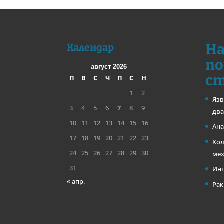
На
Календар
по
август 2026
с
П
В
С
Ч
П
С
Н
1
2
Язв
3
4
5
6
7
8
9
два
10
11
12
13
14
15
16
Ана
17
18
19
20
21
22
23
Хол
24
25
26
27
28
29
30
ме
31
Инг
« апр.
Рак