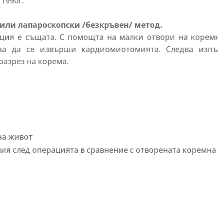
1990г.
 или лапароскопски /безкръвен/ метод.
ция е същата. С помощта на малки отвори на коремн
за да се извърши кардиомиотомията. Следва изпъ
разрез на корема.
на живот
ния след операцията в сравнение с отворената коремна