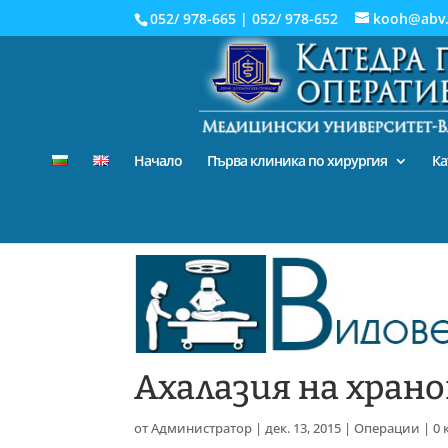
052/ 978-665
|
052/ 978-652
kooh@abv
Начало
Първа клиника по хирургия
Ка
Ахалазия на хран
от
Администратор
|
дек. 13, 2015
|
Операции
|
0 