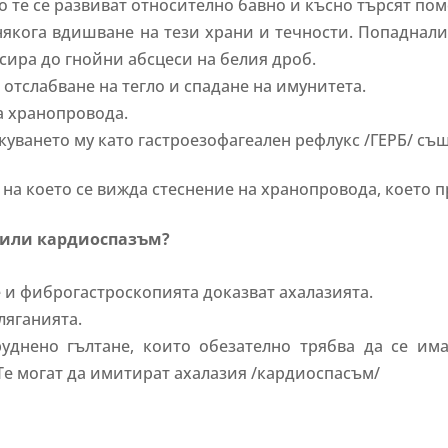
 те се развиват относително бавно и късно търсят по
якога вдишване на тези храни и течности. Попаднали
сира до гнойни абсцеси на белия дроб.
отслабване на тегло и спадане на имунитета.
а хранопровода.
уването му като гастроезофагеален рефлукс /ГЕРБ/ същ
 на което се вижда стеснение на хранопровода, което 
я или кардиоспазъм?
.
 и фиброгастроскопията доказват ахалазията.
ляганията.
руднено гълтане, които обезателно трябва да се им
Те могат да имитират ахалазия /кардиоспасъм/