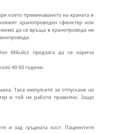
при което преминаването на храната и
 Долният хранопроводен сфинктер или
ржимо да се връща в хранопровода не
ранопровода.
Von Mikulicz предлага да се нарича
около 40-50 години.
маха. Така импулсите за отпускане на
тер и той не работи правилно. Защо
те и зад гръдната кост. Пациентите