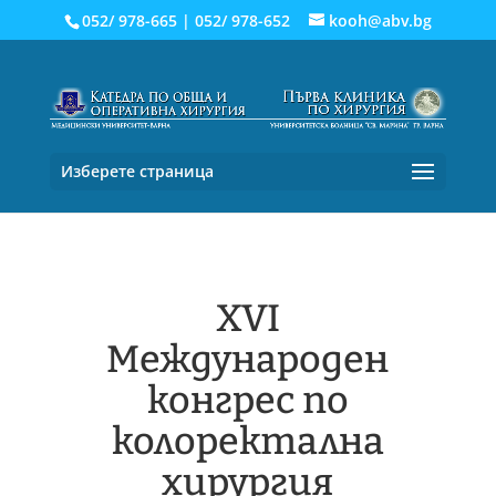
052/ 978-665
|
052/ 978-652
kooh@abv.bg
Изберете страница
XVI
Международен
конгрес по
колоректална
хирургия