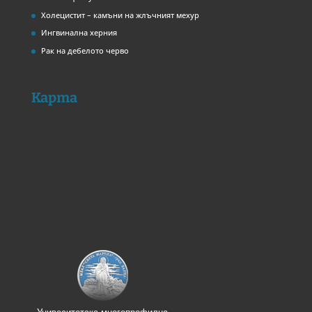
Холецистит – камъни на жлъчният мехур
Ингвинална херния
Рак на дебелото черво
Карта