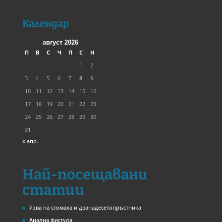
Календар
август 2026
П
В
С
Ч
П
С
Н
1
2
3
4
5
6
7
8
9
10
11
12
13
14
15
16
17
18
19
20
21
22
23
24
25
26
27
28
29
30
31
« апр.
Най-посещавани
статии
Язва на стомаха и дванадесетопръстника
Анална фистула