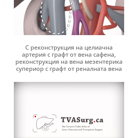
С реконструкция на целиачна
артерия с графт от вена сафена,
реконструкция на вена мезентерика
супериор с графт от реналната вена