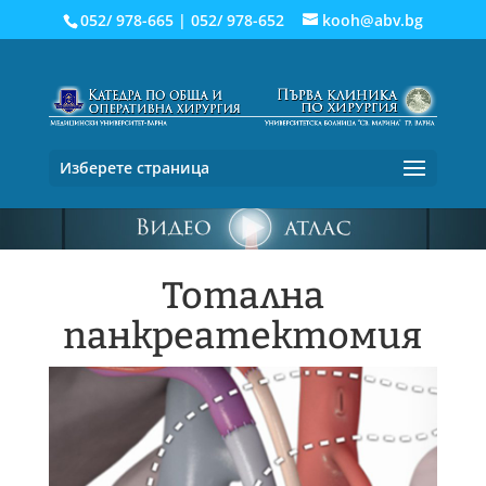
052/ 978-665
|
052/ 978-652
kooh@abv.bg
Изберете страница
Тотална
панкреатектомия