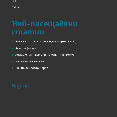
31
« апр.
Най-посещавани
статии
Язва на стомаха и дванадесетопръстника
Анална фистула
Холецистит – камъни на жлъчният мехур
Ингвинална херния
Рак на дебелото черво
Карта