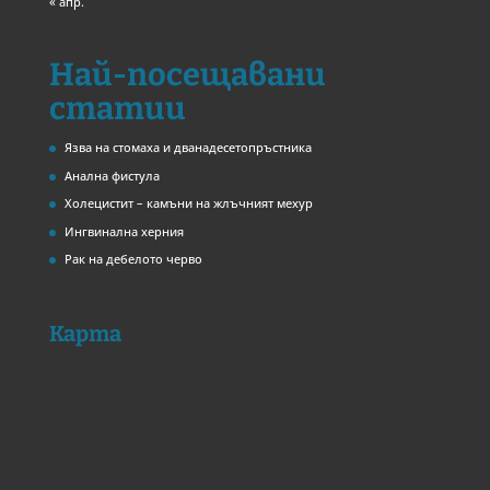
« апр.
Най-посещавани
статии
Язва на стомаха и дванадесетопръстника
Анална фистула
Холецистит – камъни на жлъчният мехур
Ингвинална херния
Рак на дебелото черво
Карта