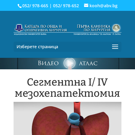
052/ 978-665
|
052/ 978-652
kooh@abv.bg
Изберете страница
Сегментна I/ IV
мезохепатектомия