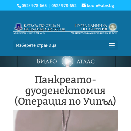
052/ 978-665
|
052/ 978-652
kooh@abv.bg
Изберете страница
Панкреато-
дуоденектомия
(Операция по Уипъл)