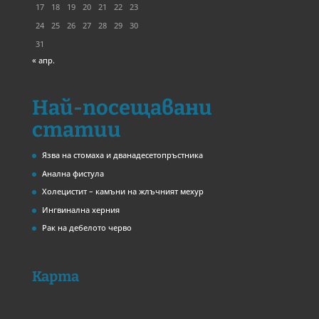
17
18
19
20
21
22
23
24
25
26
27
28
29
30
31
« апр.
Най-посещавани
статии
Язва на стомаха и дванадесетопръстника
Анална фистула
Холецистит – камъни на жлъчният мехур
Ингвинална херния
Рак на дебелото черво
Карта