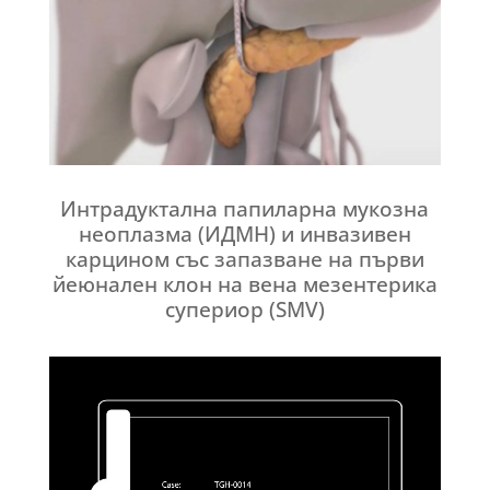
Интрадуктална папиларна мукозна
неоплазма (ИДМН) и инвазивен
карцином със запазване на първи
йеюнален клон на вена мезентерика
супериор (SMV)