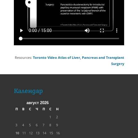
Resources:
Toronto Video Atlas of Liver, Pancreas and Transplant
Surgery
Календар
август 2026
П
В
С
Ч
П
С
Н
1
2
3
4
5
6
7
8
9
10
11
12
13
14
15
16