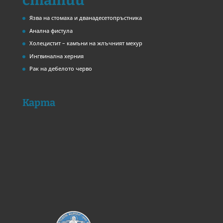
статии
Язва на стомаха и дванадесетопръстника
Анална фистула
Холецистит – камъни на жлъчният мехур
Ингвинална херния
Рак на дебелото черво
Карта