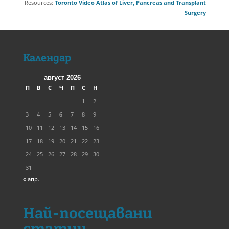
Resources:
Toronto Video Atlas of Liver, Pancreas and Transplant
Surgery
Календар
август 2026
П
В
С
Ч
П
С
Н
1
2
3
4
5
6
7
8
9
10
11
12
13
14
15
16
17
18
19
20
21
22
23
24
25
26
27
28
29
30
31
« апр.
Най-посещавани