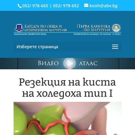
052/ 978-665
|
052/ 978-652
kooh@abv.bg
Изберете страница
Резекция на киста
на холедоха тип I