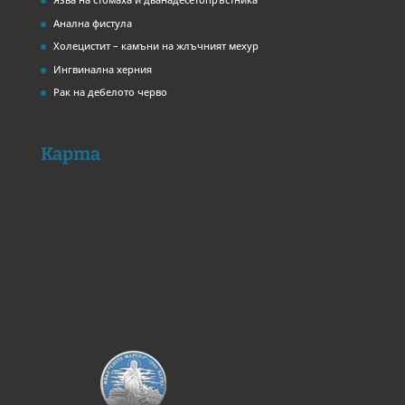
Анална фистула
Холецистит – камъни на жлъчният мехур
Ингвинална херния
Рак на дебелото черво
Карта