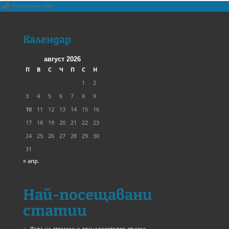
Post Views:
444
Календар
август 2026
П
В
С
Ч
П
С
Н
1
2
3
4
5
6
7
8
9
10
11
12
13
14
15
16
17
18
19
20
21
22
23
24
25
26
27
28
29
30
31
« апр.
Най-посещавани
статии
Язва на стомаха и дванадесетопръстника