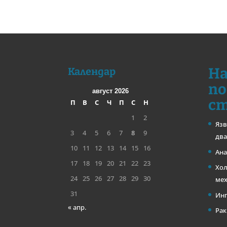
На
Календар
по
август 2026
с
П
В
С
Ч
П
С
Н
1
2
Язв
3
4
5
6
7
8
9
два
10
11
12
13
14
15
16
Ана
17
18
19
20
21
22
23
Хол
24
25
26
27
28
29
30
ме
31
Инг
« апр.
Рак