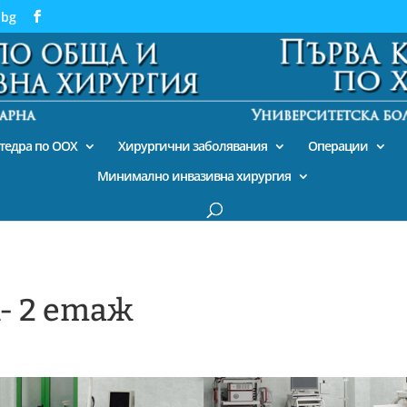
.bg
тедра по ООХ
Хирургични заболявания
Операции
Минимално инвазивна хирургия
- 2 етаж