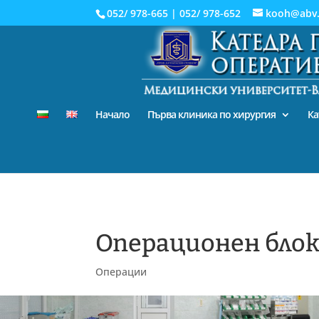
052/ 978-665
|
052/ 978-652
kooh@abv
Начало
Първа клиника по хирургия
Ка
Операционен блок
Операции