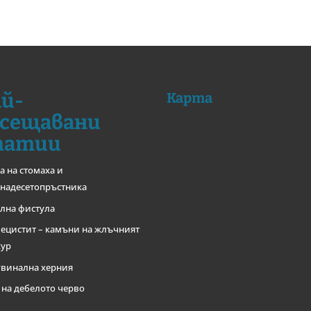
й-
Карта
сещавани
татии
а на стомаха и
надесетопръстника
лна фистула
ецистит – камъни на жлъчният
хур
винална херния
 на дебелото черво