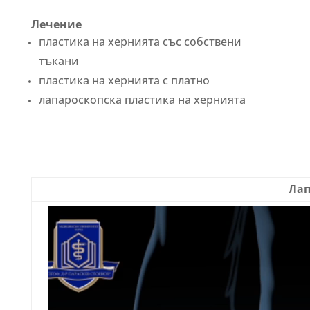
Лечение
пластика на хернията със собствени
тъкани
пластика на хернията с платно
лапароскопска пластика на хернията
Лап
Video
Player