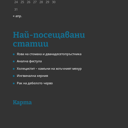
24
25
26
27
28
29
30
31
« апр.
Най-посещавани
статии
Язва на стомаха и дванадесетопръстника
Анална фистула
Холецистит – камъни на жлъчният мехур
Ингвинална херния
Рак на дебелото черво
Карта