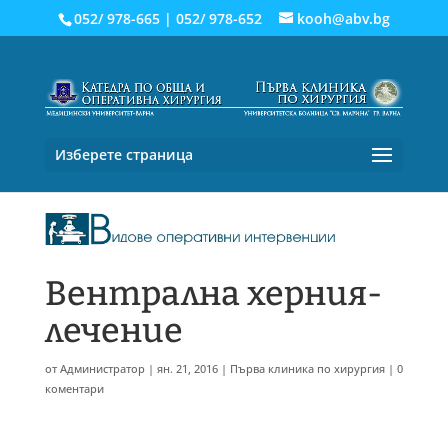
052/ 978-665
|
052/ 978-652
kooh@abv.bg
Изберете страница
Вентрална херния-
лечение
от
Администратор
|
ян. 21, 2016
|
Първа клиника по хирургия
|
0
коментари