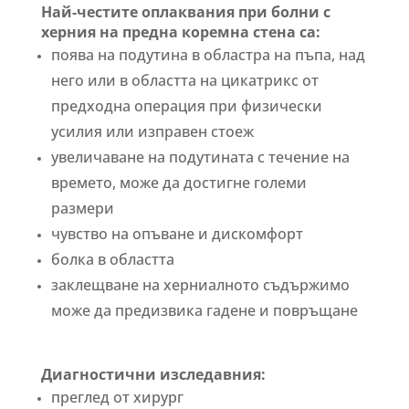
Най-честите оплаквания при болни с
херния на предна коремна стена са:
поява на подутина в областрa на пъпа, над
него или в областта на цикатрикс от
предходна операция при физически
усилия или изправен стоеж
увеличаване на подутината с течение на
времето, може да достигне големи
размери
чувство на опъване и дискомфорт
болка в областта
заклещване на херниалното съдържимо
може да предизвика гадене и повръщане
Диагностични изследавния:
преглед от хирург