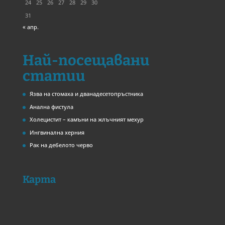
24
25
26
27
28
29
30
31
« апр.
Най-посещавани
статии
Язва на стомаха и дванадесетопръстника
Анална фистула
Холецистит – камъни на жлъчният мехур
Ингвинална херния
Рак на дебелото черво
Карта