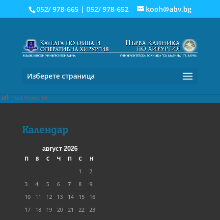
052/ 978-665
|
052/ 978-652
kooh@abv.bg
Изберете страница
Post Views:
64
Календар
август 2026
П
В
С
Ч
П
С
Н
1
2
3
4
5
6
7
8
9
10
11
12
13
14
15
16
17
18
19
20
21
22
23